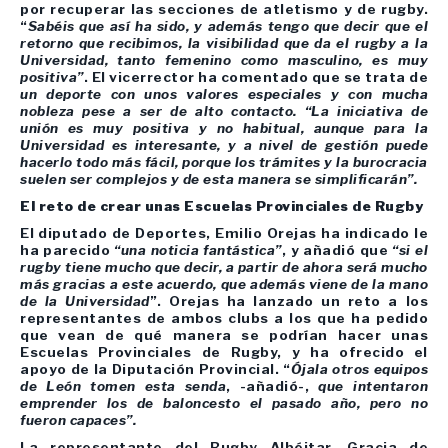
por recuperar las secciones de atletismo y de rugby.
“
Sabéis que así ha sido, y además tengo que decir que el
retorno que recibimos, la visibilidad que da el rugby a la
Universidad, tanto femenino como masculino, es muy
positiva”
. El vicerrector ha comentado que se trata de
un deporte con unos valores especiales y con mucha
nobleza pese a ser de alto contacto. “La iniciativa de
unión es muy positiva y no habitual, aunque para la
Universidad es interesante, y a nivel de gestión puede
hacerlo todo más fácil, porque los trámites y la burocracia
suelen ser complejos y de esta manera se simplificarán”.
El reto de crear unas Escuelas Provinciales de Rugby
El diputado de Deportes, Emilio Orejas ha indicado le
ha parecido
“una noticia fantástica”
, y añadió que
“si el
rugby tiene mucho que decir, a partir de ahora será mucho
más gracias a este acuerdo, que además viene de la mano
de la Universidad
”. Orejas ha lanzado un reto a los
representantes de ambos clubs a los que ha pedido
que vean de qué manera se podrían hacer unas
Escuelas Provinciales de Rugby, y ha ofrecido el
apoyo de la Diputación Provincial. “
Ójala otros equipos
de León tomen esta senda
, -añadió-,
que intentaron
emprender los de baloncesto el pasado año, pero no
fueron capaces”.
La representante del Rugby Albéitar, Gracia de