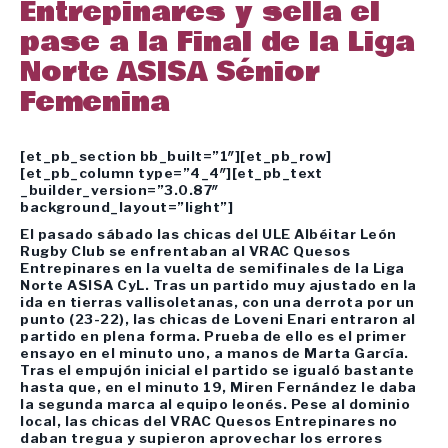
Entrepinares y sella el
pase a la Final de la Liga
Norte ASISA Sénior
Femenina
[et_pb_section bb_built=”1″][et_pb_row]
[et_pb_column type=”4_4″][et_pb_text
_builder_version=”3.0.87″
background_layout=”light”]
El pasado sábado las chicas del ULE Albéitar León
Rugby Club se enfrentaban al VRAC Quesos
Entrepinares en la vuelta de semifinales de la Liga
Norte ASISA CyL. Tras un partido muy ajustado en la
ida en tierras vallisoletanas, con una derrota por un
punto (23-22), las chicas de Loveni Enari entraron al
partido en plena forma. Prueba de ello es el primer
ensayo en el minuto uno, a manos de Marta García.
Tras el empujón inicial el partido se igualó bastante
hasta que, en el minuto 19, Miren Fernández le daba
la segunda marca al equipo leonés. Pese al dominio
local, las chicas del VRAC Quesos Entrepinares no
daban tregua y supieron aprovechar los errores