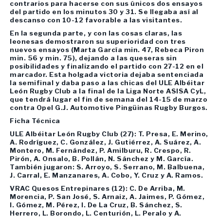
contrarios para hacerse con sus únicos dos ensayos
del partido en los minutos 30 y 31. Se llegaba así al
descanso con 10-12 favorable a las visitantes.
En la segunda parte, y con las cosas claras, las
leonesas demostraron su superioridad con tres
nuevos ensayos (Marta García min. 47, Rebeca Piron
min. 56 y min. 75), dejando a las queseras sin
posibilidades y finalizando el partido con 27-12 en el
marcador. Esta holgada victoria dejaba sentenciada
la semifinal y daba paso a las chicas del ULE Albéitar
León Rugby Club a la final de la Liga Norte ASISA CyL,
que tendrá lugar el fin de semana del 14-15 de marzo
contra Opel G.J. Automotive Pingüinas Rugby Burgos.
Ficha Técnica
ULE Albéitar León Rugby Club (27): T. Presa, E. Merino,
A. Rodríguez, C. González, J. Gutiérrez, A. Suárez, A.
Montero, M. Fernández, P. Amilburu, R. Crespo, R.
Pirón, A. Onsalo, B. Pollán, N. Sánchez y M. García.
También jugaron: S. Arroyo, S. Serrano, M. Balbuena,
J. Carral, E. Manzanares, A. Cobo, Y. Cruz y A. Ramos.
VRAC Quesos Entrepinares (12): C. De Arriba, M.
Morencia, P. San José, S. Arnaiz, A. Jaimes, P. Gómez,
I. Gómez, M. Pérez, I. De La Cruz, B. Sánchez, S.
Herrero, L. Borondo, L. Centurión, L. Peralo y A.