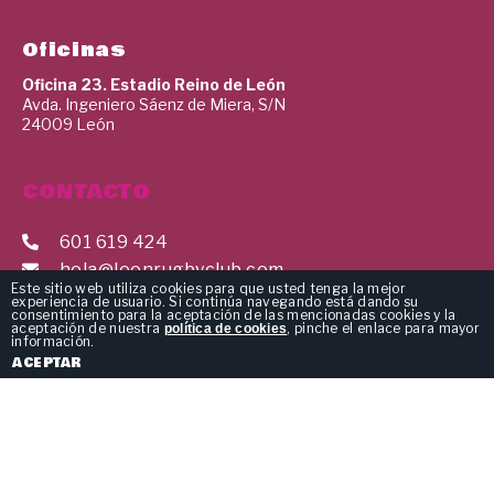
Oficinas
Oficina 23. Estadio Reino de León
Avda. Ingeniero Sáenz de Miera, S/N
24009 León
CONTACTO
601 619 424
hola@leonrugbyclub.com
Este sitio web utiliza cookies para que usted tenga la mejor
experiencia de usuario. Si continúa navegando está dando su
consentimiento para la aceptación de las mencionadas cookies y la
aceptación de nuestra
, pinche el enlace para mayor
política de cookies
información.
ACEPTAR
Política de privacidad
Política de cookies
2023 ©
León Rugby Club
. Todos los derechos reservados.
Diseño web Botánico
Estudio.