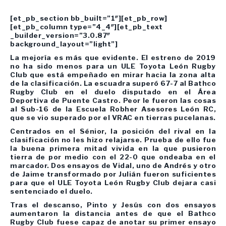
[et_pb_section bb_built=”1″][et_pb_row]
[et_pb_column type=”4_4″][et_pb_text
_builder_version=”3.0.87″
background_layout=”light”]
La mejoría es más que evidente. El estreno de 2019
no ha sido menos para un ULE Toyota León Rugby
Club que está empeñado en mirar hacia la zona alta
de la clasificación. La escuadra superó 67-7 al Bathco
Rugby Club en el duelo disputado en el Área
Deportiva de Puente Castro. Peor le fueron las cosas
al Sub-16 de la Escuela Robher Asesores León RC,
que se vio superado por el VRAC en tierras pucelanas.
Centrados en el Sénior, la posición del rival en la
clasificación no les hizo relajarse. Prueba de ello fue
la buena primera mitad vivida en la que pusieron
tierra de por medio con el 22-0 que ondeaba en el
marcador. Dos ensayos de Vidal, uno de Andrés y otro
de Jaime transformado por Julián fueron suficientes
para que el ULE Toyota León Rugby Club dejara casi
sentenciado el duelo.
Tras el descanso, Pinto y Jesús con dos ensayos
aumentaron la distancia antes de que el Bathco
Rugby Club fuese capaz de anotar su primer ensayo