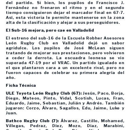
del partido. Si bien, los pupilos de Francisco J.
Fernández no frenaron el ritmo y en el segundo
tiempo consiguieron dejar el marcador final en 67-7.
Así, esta victoria le permite mantenerse en la zona
alta de la clasificación y alejar a sus perseguidores.
El Sub-16 mejora, pero cae en Valladolid
El estreno del sub-16 de la Escuela Robher Asesores
León Rugby Club en Valladolid dejó un sabor
agridulce. Los pupilos de José McLean siguen
tratando de mejorar sus prestaciones, pero volvieron
a ceder la derrota. La escuadra leonesa se vio
superada 47-19 por el VRAC. Un partido igualado en
el que plantaron cara a un excelente rival, pero no
fueron capaces de celebrar su primera alegría del
año.
Ficha Técnica
ULE Toyota León Rugby Club (67):
Jesús, Paco, Borja,
Diego, Mateos, Pinto, Vidal, Scotish, Lucas, Fran,
Eduardo, Jaime, Sebastian, Julián y Andrés. También
jugaron: Corzo, Álvaro, Sagallos, Edu, Jaime, Luke y
Juan.
Bathco Rugby Club (7):
Álvarez, Castillo, Mohamed,
Villegas, Pedraz, Díez, Mozo, Díaz, Marabini,