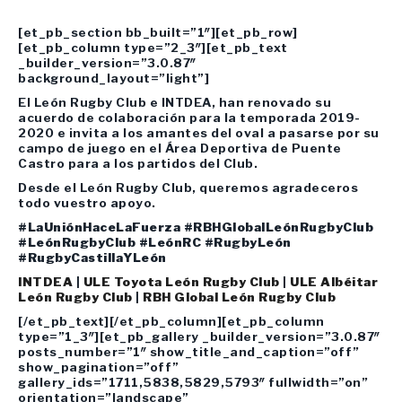
[et_pb_section bb_built=”1″][et_pb_row]
[et_pb_column type=”2_3″][et_pb_text
_builder_version=”3.0.87″
background_layout=”light”]
El León Rugby Club e INTDEA, han renovado su
acuerdo de colaboración para la temporada 2019-
2020 e invita a los amantes del oval a pasarse por su
campo de juego en el Área Deportiva de Puente
Castro para a los partidos del Club.
Desde el León Rugby Club, queremos agradeceros
todo vuestro apoyo.
#LaUniónHaceLaFuerza #RBHGlobalLeónRugbyClub
#LeónRugbyClub #LeónRC #RugbyLeón
#RugbyCastillaYLeón
INTDEA
|
ULE Toyota León Rugby Club
|
ULE Albéitar
León Rugby Club
|
RBH Global León Rugby Club
[/et_pb_text][/et_pb_column][et_pb_column
type=”1_3″][et_pb_gallery _builder_version=”3.0.87″
posts_number=”1″ show_title_and_caption=”off”
show_pagination=”off”
gallery_ids=”1711,5838,5829,5793″ fullwidth=”on”
orientation=”landscape”