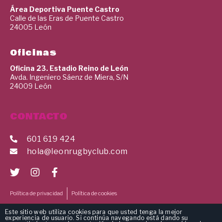
Área Deportiva Puente Castro
Calle de las Eras de Puente Castro
24005 León
Oficinas
Oficina 23. Estadio Reino de León
Avda. Ingeniero Sáenz de Miera, S/N
24009 León
CONTACTO
601 619 424
hola@leonrugbyclub.com
Política de privacidad
Política de cookies
Este sitio web utiliza cookies para que usted tenga la mejor
experiencia de usuario. Si continúa navegando está dando su